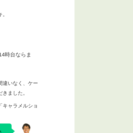
キ。
14時台ならま
間違いなく、ケー
だきました。
「キャラメルショ
い