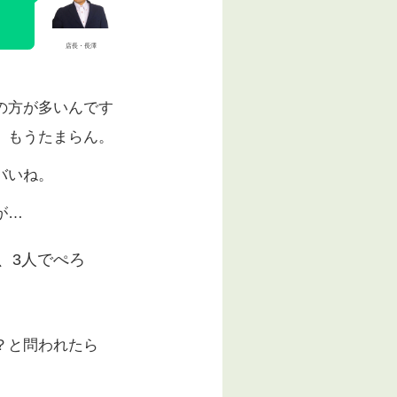
店長・長澤
の方が多いんです
、もうたまらん。
バいね。
が…
、3人でぺろ
？と問われたら