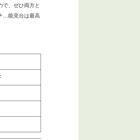
ので、ぜひ両方と
チ…能見台は最高
F