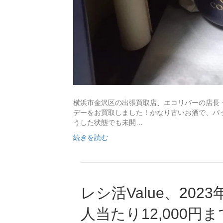
横浜市金沢区の出張買取店、エコリバーの店長・長
デーをお買取しました！かなり古いお酒で、パ
うした状態でも未開…
続きを読む
レシ活Value、202
人当たり12,000円