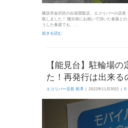
横浜市金沢区の出張買取店、エコリバーの店長・長
取しました！ 随分前にお祝いで頂いた食器との
うした食器でも、…
続きを読む
【能見台】駐輪場の
た！再発行は出来る
エコリバー店長 長澤
|
2022年11月30日
|
0