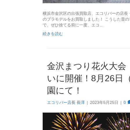
横浜市金沢区の出張買取店、エコリバーの店長
のプラモデルをお買取しました！ こうした昔
で、ぜひ捨てる前に一度、エコ…
続きを読む
金沢まつり花火大会（
いに開催！8月26日
園にて！
エコリバー店長 長澤
|
2023年5月25日
|
0