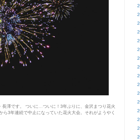
長澤です。 ついに…ついに！3年ぶりに、金沢まつり花火
から3年連続で中止になっていた花火大会。それがようやく